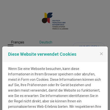
Zum Inhalt springen
Français
Deutsch
ANMELDEN
Menü
close
Diese Website verwendet Cookies
Persönliche Daten
Wenn Sie eine Webseite besuchen, kann diese
Informationen in Ihrem Browser speichern oder abrufen,
meist in Form von Cookies. Diese Informationen können sich
auf Sie, Ihre Präferenzen oder Ihr Gerät beziehen und
werden meist verwendet, damit die Website so funktioniert,
Anmelden
wie Sie es erwarten. Die Informationen identifizieren Sie in
Wenn Sie schon ein Deutsch-Französischer
der Regel nicht direkt, aber sie können Ihnen ein
Bürgerfonds Benutzerkonto haben, geben Sie Ihre E-
personalisierteres Web-Erlebnis bieten. Wir respektieren Ihre
Mail-Adresse und Ihr Passwort ein.