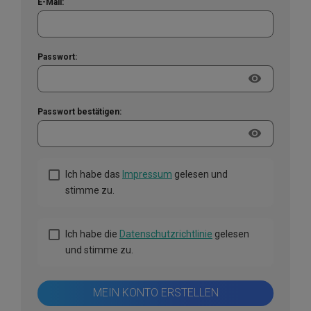
E-Mail:
Passwort:
visibility
Passwort bestätigen:
visibility
Ich habe das
Impressum
gelesen und
stimme zu.
Ich habe die
Datenschutzrichtlinie
gelesen
und stimme zu.
MEIN KONTO ERSTELLEN